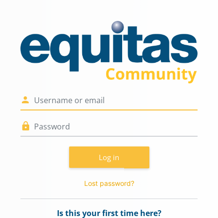
Skip to main content
Log in to Equit
Username or email
Password
Log in
Lost password?
Is this your first time here?